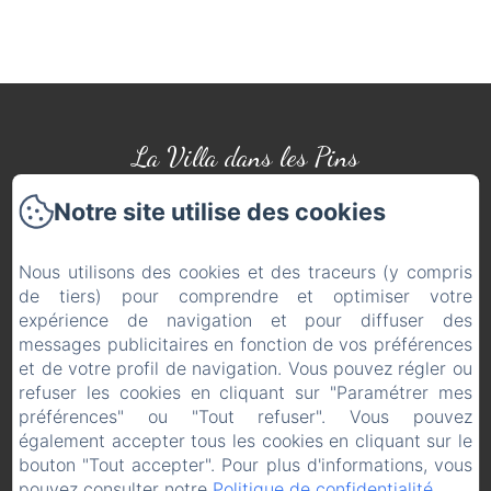
La Villa dans les Pins
Av. des Boules d'Azur, Quend
Notre site utilise des cookies
Téléphone: 06 88 61 31 62
Nous utilisons des cookies et des traceurs (y compris
helene.legru@gmail.com
de tiers) pour comprendre et optimiser votre
expérience de navigation et pour diffuser des
Accueil
messages publicitaires en fonction de vos préférences
Les Appartements
et de votre profil de navigation. Vous pouvez régler ou
refuser les cookies en cliquant sur "Paramétrer mes
La Région
préférences" ou "Tout refuser". Vous pouvez
Galerie Photos
également accepter tous les cookies en cliquant sur le
bouton "Tout accepter". Pour plus d'informations, vous
Contact & Accès
pouvez consulter notre
Politique de confidentialité
.